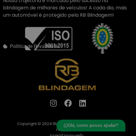
Nossa trajetória é marcada pelo sucesso na
blindagem de milhares de veículos! A cada dia, mais
um automóvel é protegido pela RB Blindagem!
Política de Privacidade
Copyright © 2024 Rb Blindagem – Todos os direitos
Olá, como posso ajudar?
reservados.