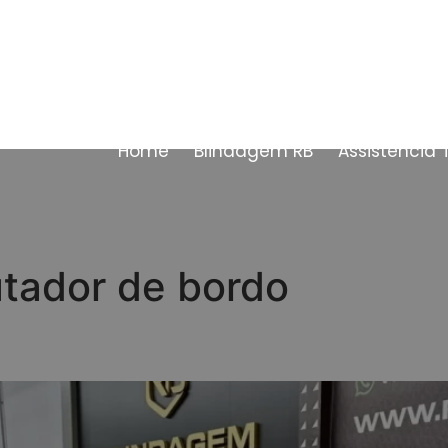
Home
Blindagem RB
Assistência 
tador de bordo