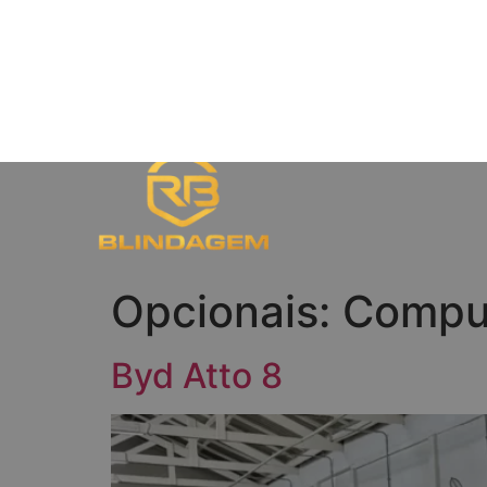
Opcionais:
Compu
Byd Atto 8