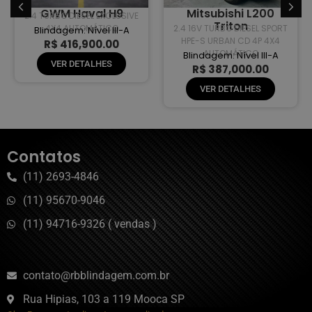
GWM Haval H9
Mitsubishi L200
2.4 TURBO DIESEL EXCLUSIVE
Triton
4X4 AUTOMÁTICO
2.4 16V TURBO DIESEL SPORT
Blindagem: Nível III-A
HPE-S URBAN CD 4P 4X4
R$ 416,900.00
AUTOMÁTICO
Blindagem: Nível III-A
VER DETALHES
R$ 387,000.00
VER DETALHES
Contatos
(11) 2693-4846
(11) 95670-9046
(11) 94716-9326 ( vendas )
contato@rbblindagem.com.br
Rua Hipias, 103 a 119 Mooca SP