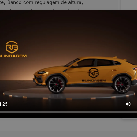
,
,
te
Banco com regulagem de altura
,
,
aquecimento
Computador de bordo
,
,
ole de tração
Desembaçador traseiro
Ao
,
,
,
PS
Retrovisores elétricos
Rodas de liga leve
p
,
,
,
ação 4x4
Travas elétricas
Vidros elétricos