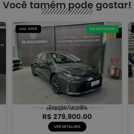
Você tamém pode gostar!
Ano: 2025
EM DESTAQUE
Toyota Corolla
1.8 VVT-I HYBRID FLEX ALTIS PREMIUM CVT
Blindagem: Nível III-A
R$ 279,900.00
VER DETALHES