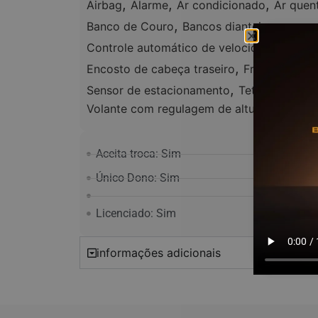
,
,
,
Airbag
Alarme
Ar condicionado
Ar quen
,
Banco de Couro
Bancos dianteiros com 
,
Controle automático de velocidade
Contr
,
,
Encosto de cabeça traseiro
Freio ABS
G
,
,
Sensor de estacionamento
Teto solar
Tr
Volante com regulagem de altura
Aceita troca: Sim
Único Dono: Sim
Licenciado: Sim
informações adicionais