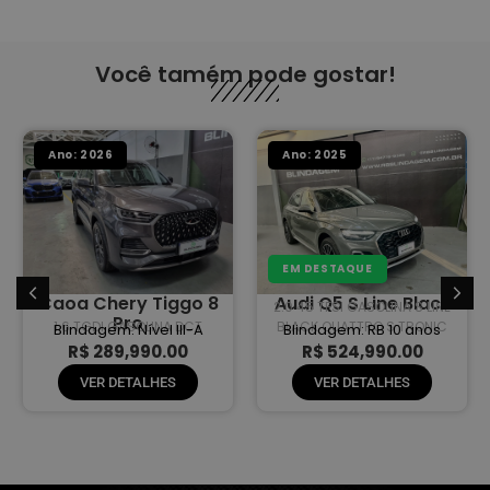
Você tamém pode gostar!
Ano: 2026
Ano: 2025
EM DESTAQUE
Caoa Chery Tiggo 8
Audi Q5 S Line Black
2.0 45 TFSI GASOLINA S LINE
Pro
1.6 TGDI GASOLINA DCT
BLACK QUATTRO S TRONIC
Blindagem: Nível III-A
Blindagem: RB 10 anos
R$ 289,990.00
R$ 524,990.00
VER DETALHES
VER DETALHES