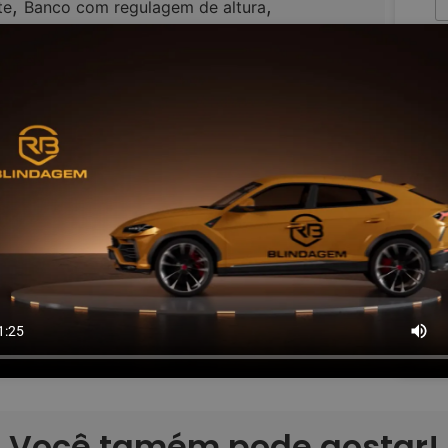
,
,
te
Banco com regulagem de altura
,
Controle automático de velocidade
,
,
,
o
Encosto de cabeça traseiro
GPS
Ao
,
,
,
Retrovisores elétricos
Rodas de liga leve
p
,
,
ravas elétricas
Vidros elétricos
Você tamém pode gostar!