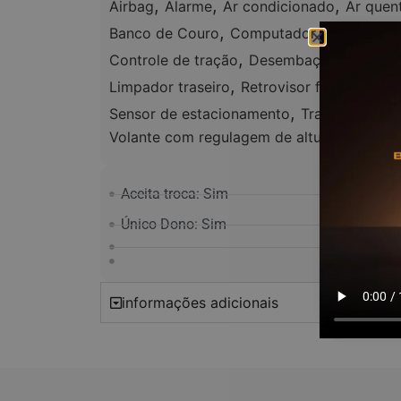
,
,
,
Airbag
Alarme
Ar condicionado
Ar quen
,
,
Banco de Couro
Computador de bordo
,
Controle de tração
Desembaçador traseir
,
Limpador traseiro
Retrovisor fotocrômico
,
,
Sensor de estacionamento
Tração 4x4
T
Volante com regulagem de altura
Aceita troca: Sim
Único Dono: Sim
informações adicionais