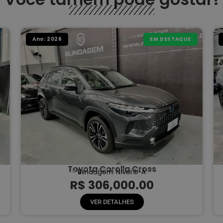
Ano: 2026
EM DESTAQUE
Toyota Corolla Cross
1.8 VVT-I HYBRID FLEX XRX CVT
Blindagem: Nível III-A
R$ 306,000.00
VER DETALHES