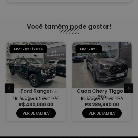
Você tamém pode gostar!
Ano: 2025/2026
Ano: 2026
Ford Ranger
Caoa Chery Tiggo 8
3.0 V6 TURBO DIESEL CD
Pro
LIMITED 4X4 AUTOMÁTICO
1.6 TGDI GASOLINA DCT
Blindagem: Nível III-A
Blindagem: Nível III-A
R$ 430,000.00
R$ 289,990.00
VER DETALHES
VER DETALHES