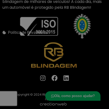
blindagem de milhares de veículos! A cada dia, mais
um automóvel é protegido pela RB Blindagem!
Política de Privacidade
Copyright © 2024 Rb Blindagem – Todos os direitos
Olá, como posso ajudar?
reservados.