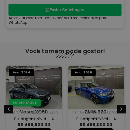
Enviar Solicitação
Ao enviar esse formulário você será redirecionado para
WhatsApp.
Você tamém pode gostar!
Ano: 2024
Ano: 2026
EM DESTAQUE
Volvo XC60
BMW 320i
2.0 T8 RECHARGE PLUS AWD
2.0 16V TURBO FLEX M SPORT
GEARTRONIC
AUTOMÁTICO
Blindagem: Nível III-A
Blindagem: Nível III-A
R$ 499,900.00
R$ 458,000.00