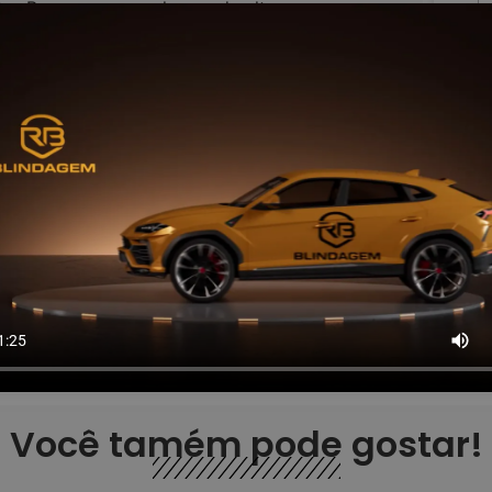
,
,
te
Banco com regulagem de altura
,
Controle automático de velocidade
,
,
ção
Direção Elétrica
Encosto de cabeça traseiro
Ao
,
,
s na cor do veículo
Retrovisores elétricos
p
,
ento
Teto solar
Você tamém pode gostar!