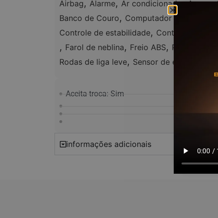
,
,
,
Airbag
Alarme
Ar condicionado
Ar quen
,
,
Banco de Couro
Computador de bordo
,
Controle de estabilidade
Controle de tra
,
,
,
Farol de neblina
Freio ABS
Pára-choque
,
Rodas de liga leve
Sensor de estacionam
Aceita troca: Sim
informações adicionais